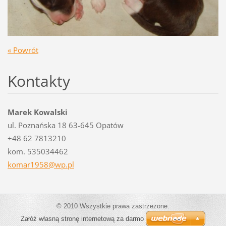
« Powrót
Kontakty
Marek Kowalski
ul. Poznańska 18 63-645 Opatów
+48 62 7813210
kom. 535034462
komar195
8@wp.pl
© 2010 Wszystkie prawa zastrzeżone.
Załóż własną stronę internetową za darmo