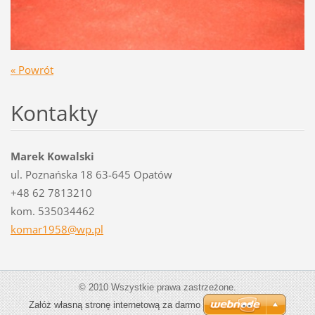
« Powrót
Kontakty
Marek Kowalski
ul. Poznańska 18 63-645 Opatów
+48 62 7813210
kom. 535034462
komar195
8@wp.pl
© 2010 Wszystkie prawa zastrzeżone.
Załóż własną stronę internetową za darmo