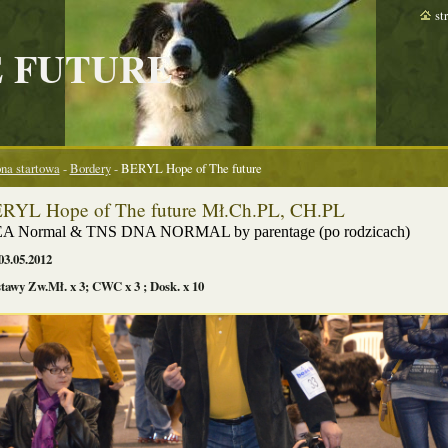
st
E FUTURE
ona startowa
-
Bordery
-
BERYL Hope of The future
RYL Hope of The future Mł.Ch.PL, CH.PL
A Normal & TNS DNA NORMAL by parentage (po rodzicach)
03.05.2012
tawy Zw.Mł. x 3; CWC x 3 ; Dosk. x 10