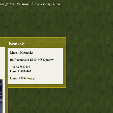
rona główna
|
drukuj
|
mapa strony
|
rss
Kontakty
Marek Kowalski
ul. Poznańska 18 63-645 Opatów
+48 62 7813210
kom. 535034462
komar195
8@wp.pl