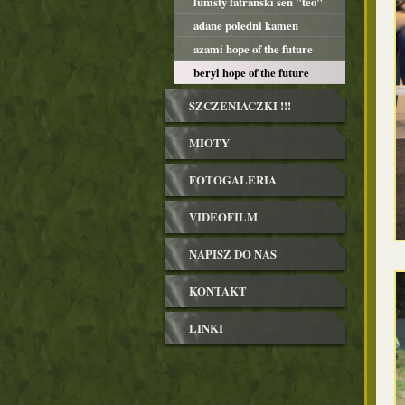
lumsty fatranski sen "teo"
adane poledni kamen
azami hope of the future
beryl hope of the future
SZCZENIACZKI !!!
MIOTY
FOTOGALERIA
VIDEOFILM
NAPISZ DO NAS
KONTAKT
LINKI