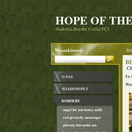
HOPE OF TH
Hodowla Border Collie FCI
Wyszukiwanie
Str
BE
CE
Ur. 
O NAS
Wys
WIADOMOŚCI
BORDERY
angel for you honey milk
red givenchy amariager
mariage energizer "mona"
phrosty fatranski sen