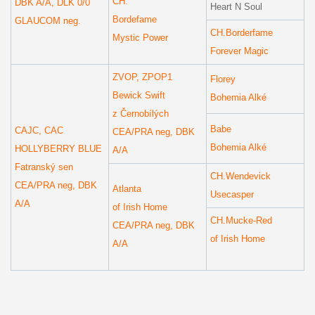
CH.
DBK A/A, DLK 0/0
Heart N Soul
Bordefame
GLAUCOM neg.
CH.Borderfame
Mystic Power
Forever Magic
ZVOP, ZPOP1
Florey
Bewick Swift
Bohemia Alké
z Černobílých
Babe
CAJC, CAC
CEA/PRA neg, DBK
Bohemia Alké
HOLLYBERRY BLUE
A/A
Fatranský sen
CH.Wendevick
CEA/PRA neg, DBK
Atlanta
Usecasper
A/A
of Irish Home
CH.Mucke-Red
CEA/PRA neg, DBK
of Irish Home
A/A