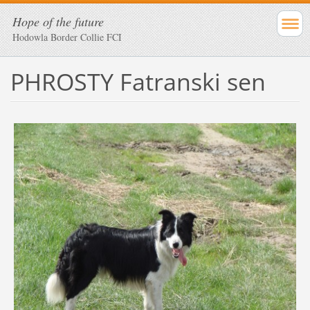
Hope of the future
Hodowla Border Collie FCI
PHROSTY Fatranski sen