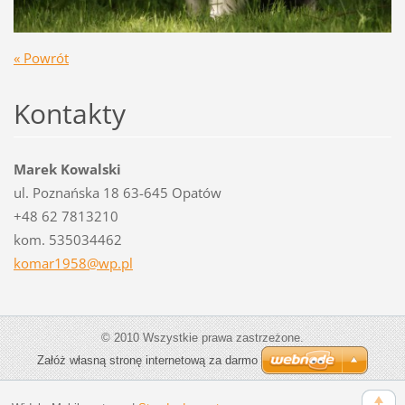
« Powrót
Kontakty
Marek Kowalski
ul. Poznańska 18 63-645 Opatów
+48 62 7813210
kom. 535034462
komar195
8@wp.pl
© 2010 Wszystkie prawa zastrzeżone.
Załóż własną stronę internetową za darmo