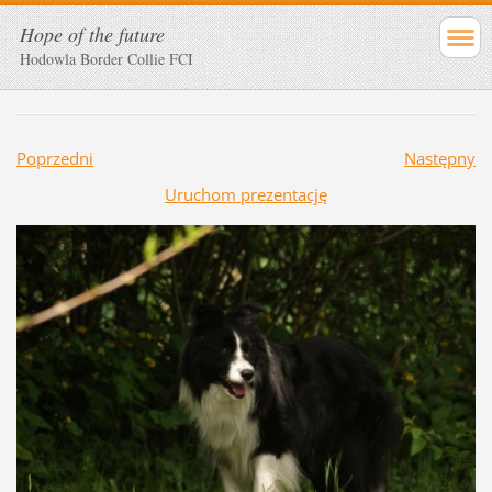
Hope of the future
Hodowla Border Collie FCI
Poprzedni
Następny
Uruchom prezentację