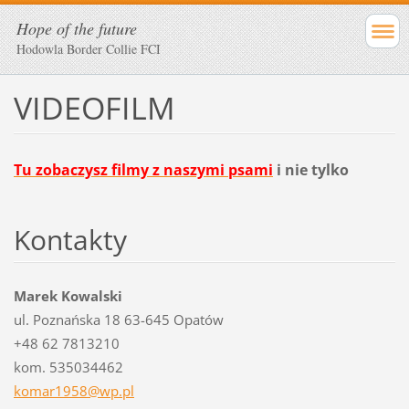
Hope of the future
Hodowla Border Collie FCI
VIDEOFILM
Tu zobaczysz filmy z naszymi psami
i nie tylko
Kontakty
Marek Kowalski
ul. Poznańska 18 63-645 Opatów
+48 62 7813210
kom. 535034462
komar195
8@wp.pl