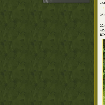
27.
25.
22
AZA
RT