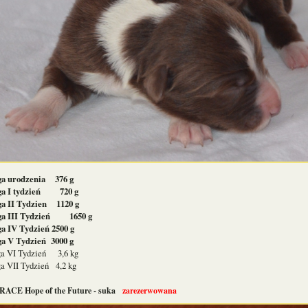
a urodzenia 376 g
a I tydzień 720 g
a II Tydzien 1120 g
a III Tydzień 1650 g
a IV Tydzień 2500 g
a V Tydzień 3000 g
a VI Tydzień 3,6 kg
a VII Tydzień 4,2 kg
RACE Hope of the Future - suka
zarezerwowana